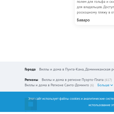
полем для гольфа и ск
для владельцев. Доступ
роскошному пляжу в о
Melia Caribe. Пунта-Кан
Баваро
Баваро,...
Города
Виллы и дома в Пунта-Кана, Доминиканская р
Регионы
Виллы и дома в регионе Пуэрто-Плата
(617)
Виллы и дома в Регионе Санто-Доминго
Больше
(6)
Этот сайт использует файлы cookies и аналитические сист
использование эт
Dominicana