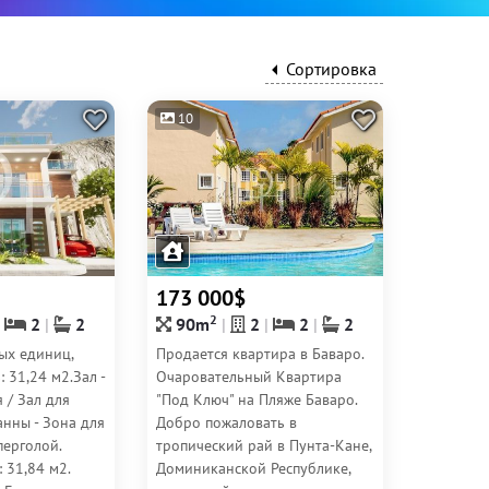
Сортировка
10
173 000$
2
2
2
90m
2
2
2
ых единиц,
Продается квартира в Баваро.
 31,24 м2.Зал -
Очаровательный Квартира
я / Зал для
"Под Ключ" на Пляже Баваро.
Ванны - Зона для
Добро пожаловать в
перголой.
тропический рай в Пунта-Кане,
 31,84 м2.
Доминиканской Республике,