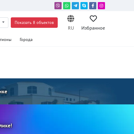
р
Показать 8 объектов
RU
Избранное
егионы
Города
ике
лике!