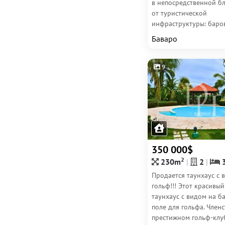
в непосредственной б
от туристической
инфраструктуры: баров
ресторанов и продукт
Баваро
магазинов. Дружелюб
Airbnb...
9
350 000$
2
230m
2
Продается таунхаус с 
гольф!!! Этот красивый
таунхаус с видом на б
поле для гольфа. Членс
престижном гольф-клу