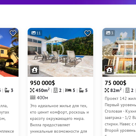
11
3
950 000$
75 000$
2
2
3
3
450m
2
5
5
82m
2
400м
Проект 142 жил
Первый уровень:
лла,
Это идеальное жилье для тех,
Столовая - Кухн
нутах
кто ценит комфорт, роскошь и
завтрака - 1/2 
ом,
красоту окружающего мира.
стирки. Навес с 
Вилла предоставляет
Второй уровень:
мплексе
уникальные возможности для