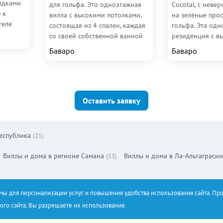
идками
для гольфа. Это одноэтажная
Cocotal, с неве
 к
вилла с высокими потолками,
на зелёные про
теле
состоящая из 4 спален, каждая
гольфа. Эта од
а,
со своей собственной ванной
резиденция с в
комнатой. Главная спальня
потолками вклю
Баваро
Баваро
удивит вас...
роскошные спаль
Оставить заявку
еспублика
(21)
Виллы и дома в регионе Самана
Виллы и дома в Ла-Альтаграсии
(53)
емы для персонализации услуг и повышения удобства использования сайта. Пр
ого сайта, Вы разрешаете их использование.