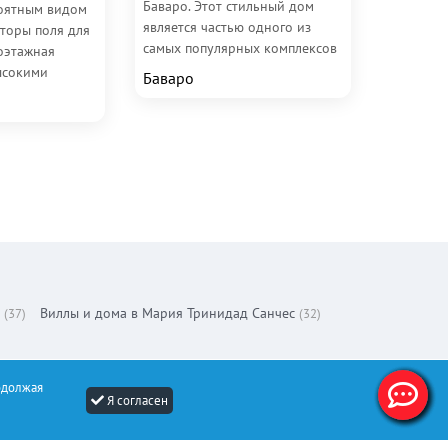
Баваро. Этот стильный дом
роятным видом
является частью одного из
сторы поля для
самых популярных комплексов
ноэтажная
региона, предоставляя его
ысокими
Баваро
владельцам...
чает 4
ни, каждая с...
Виллы и дома в Мария Тринидад Санчес
(37)
(32)
одолжая
Я согласен