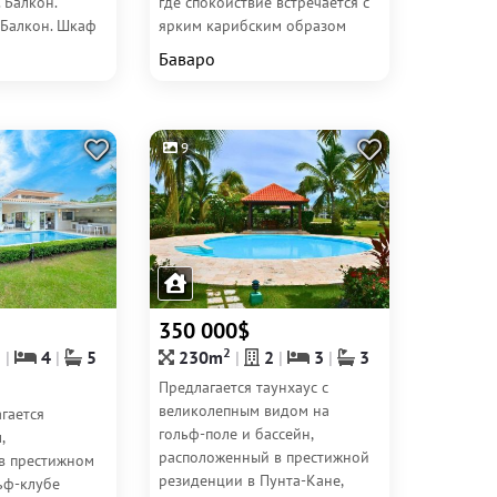
 Балкон.
где спокойствие встречается с
 Балкон. Шкаф
ярким карибским образом
я ванная...
жизни! Представляем...
Баваро
9
350 000$
2
1
4
5
230m
2
3
3
Предлагается таунхаус с
великолепным видом на
гается
гольф-поле и бассейн,
,
расположенный в престижной
в престижном
резиденции в Пунта-Кане,
ьф-клубе