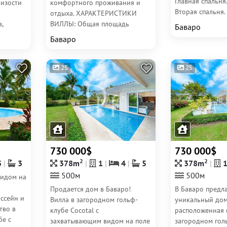
Главная спальня.
лизости
комфортного проживания и
Вторая спальня.
отдыха. ХАРАКТЕРИСТИКИ
Для Белья. Обща
,
ВИЛЛЫ: Общая площадь
Баваро
овых
участка: 1450 м2 Площадь
Баваро
ный
построенных...
25
25
730 000$
730 000$
2
2
3
3
378m
1
4
5
378m
500м
500м
видом на
Продается дом в Баваро!
В Баваро предла
ассейн и
Вилла в загородном гольф-
уникальный дом
тво в
клубе Cocotal с
расположенная 
бе с
захватывающим видом на поле
загородном гол