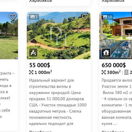
Харабакоа
Харабакоа
194 м2 до...
для...
3
10
55 000$
650 000$
2
2
1 000m
380m
ранта –
иметь
Идеальный вариант для
Продается вилла
хода в
строительства виллы в
Участок земли 1
оа в
окружении природой. Цена
Вилла 380 м2 с
лике!
продажи 51 000,00 долларов
- 4 спальни со 
й
США. - Участок площадью 1000
комнатами - 1 
 себя
квадратных метров. - Слегка
оборудованная 
о
пониженная местность
ванная комната
бя и
идеально подходит для
кухня ...
строительства вилл. Вода и...