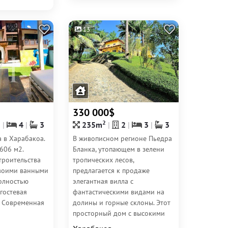
13
330 000$
2
2
4
3
235m
2
3
3
 в Харабакоа.
В живописном регионе Пьедра
606 м2.
Бланка, утопающем в зелени
троительства
тропических лесов,
своими ванными
предлагается к продаже
полностью
элегантная вилла с
гостевая
фантастическими видами на
. Современная
долины и горные склоны. Этот
просторный дом с высокими
потолками и панорамными