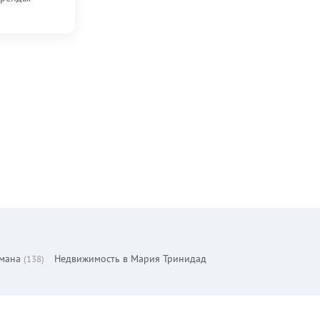
движимости:...
амана
Недвижимость в Мария Тринидад
(138)