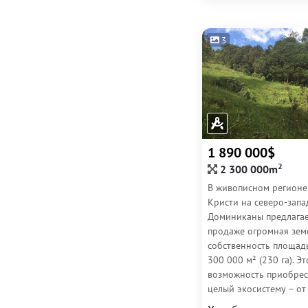
3
1 890 000$
2
2 300 000m
В живописном регионе
Кристи на северо-запа
Доминиканы предлагае
продаже огромная зем
собственность площад
300 000 м² (230 га). Э
возможность приобрес
целый экосистему – от
плодородных долин д