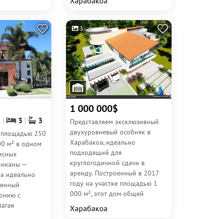
Харабакоа
окнами станет идеальным...
3
1 000 000$
2
3
3
Представляем эксклюзивный
двухуровневый особняк в
 площадью 250
Харабакоа, идеально
00 м² в одном
подходящий для
исных
круглогодичной сдачи в
никаны —
аренду. Построенный в 2017
ла идеально
году на участке площадью 1
менный
000 м², этот дом общей
онию с
площадью 360 м² сочетает
лагая
Харабакоа
современный дизайн,
ы на горные