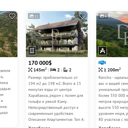
11
6
170 000$
2
2
145m
2
2
1 200m
 земля
a,
Размер: приблизительно от
Rancho - идеаль
лика
194 м2 до 198 м2. Всего в 15
вас и вашей сем
ощадью
минутах езды от центра
уникальный про
ым
Харабакоа, рядом с полем для
более 350 000 
 и
гольфа и рекой Каму.
метров природн
ния.
Непосредственный доступ к
высоте 530 мет
циал
современным удобствам.
уровнем моря, 
..
Описание Апартаментов: Тип A:
80 участков с 
Размер: приблизительно от
видами и всеми