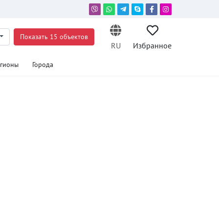
Показать 15 объектов
RU
Избранное
егионы
Города