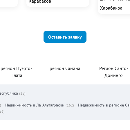
Харабакоа
Особенности не
Харабакоа
Оставить заявку
регион Пуэрто-
регион Самана
Регион Санто-
Плата
Доминго
еспублика
(18)
Недвижимость в Ла-Альтаграсии
Недвижимость в регионе С
)
(162)
26)