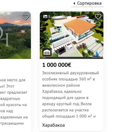
Сортировка
3
1 000 000€
Эксклюзивный двухуровневый
особняк площадью 360 м² в
ное место для
живописном районе
ьи! Этот
Харабакоа, идеально
ект предлагает
подходящий для сдачи в
квадратных
аренду круглый год. Вилла
ой красоты на
располагается на участке
ров над
общей площадью 1 000 м² и
разделенных на
построена в 2017 году.
потрясающими
Харабакоа
Современный дизайн,...
 удобствами