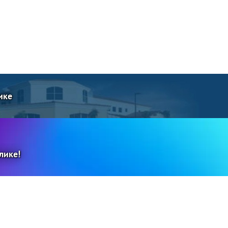
ике
лике!