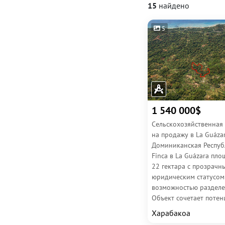
15
найдено
5
1 540 000$
Сельскохозяйственная
на продажу в La Guázar
Доминиканская Респуб
Finca в La Guázara пл
22 гектара с прозрачн
юридическим статусом
возможностью разделе
Объект сочетает потен
сельхозпроизводства и.
Харабакоа