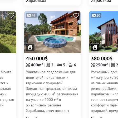
Харабакоа
Харабакоа
44
20
450 000$
380 000$
2
2
400m
2
5
6
250m
 Монте-
Уникальное предложение для
Роскошный дом
де
ценителей приватности и
м² на участке 5
тся к
гармонии с природой!
из самых живоп
ельная
Элегантная трехэтажная вилла
регионов Доми
ью 2
площадью 400 м² расположена
Харабакоа. Вил
то редкая
на участке 2000 м² в
сочетает совре
ти
живописном регионе
комфорт и гарм
Харабакоа, известном как
природой, пред
о
«Доминиканская
панорамные вид