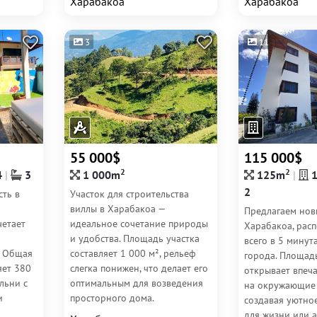
Харабакоа
Харабакоа
Швейцария»....
хребеты и...
3
11
55 000$
115 000$
2
2
4
3
1 000m
125m
2
ть в
Участок для строительства
виллы в Харабакоа —
Предлагаем нов
четает
идеальное сочетание природы
Харабакоа, рас
и удобства. Площадь участка
всего в 5 минут
. Общая
составляет 1 000 м², рельеф
города. Площад
яет 380
слегка понижен, что делает его
открывает впеч
льни с
оптимальным для возведения
на окружающие 
и
просторного дома.
создавая уютно
тельную
Особенности участка:...
для жизни или 