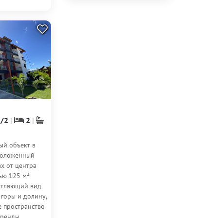
высокое...
1/2
2
ый объект в
положенный
ах от центра
ью 125 м²
атляющий вид
горы и долину,
е пространство
аренды.