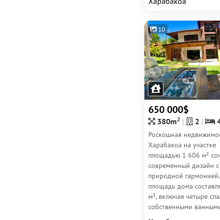
Харабакоа
холмистых...
10
650 000$
2
380m
2
Роскошная недвижимос
Харабакоа на участке
площадью 1 606 м² со
современный дизайн с
природной гармонией
площадь дома составл
м², включая четыре спа
собственными ванным
комнатами и дополни