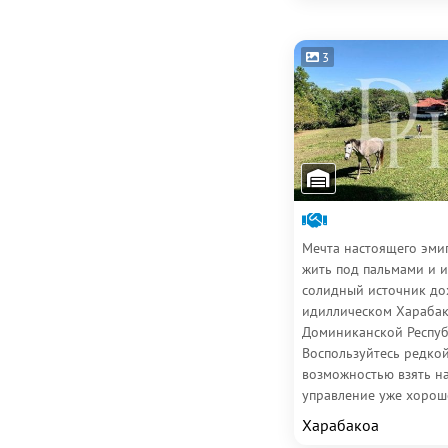
3
Мечта настоящего эмиг
жить под пальмами и 
солидный источник до
идиллическом Харабак
Доминиканской Респуб
Воспользуйтесь редко
возможностью взять на
управление уже хорош
зарекомендовавшим се
Харабакоа
доказавшим...