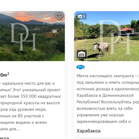
3
2
00m
Мечта настоящего эмигранта –
под пальмами и иметь солидны
- идеальное место для вас и
источник дохода в идиллическ
семьи! Этот уникальный проект
Харабакоа в Доминиканской
гает более 350 000 квадратных
Республике! Воспользуйтесь ре
 природной красоты на высоте
возможностью взять на себя
тров над уровнем моря,
управление уже хорошо
нных на 80 участков с
зарекомендовавшим себя и
ающими видами и всеми
доказавшим...
ами для...
Харабакоа
акоа