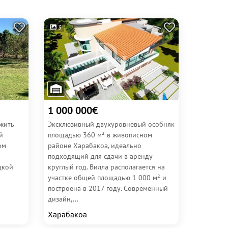
3
1 000 000€
 жить
Эксклюзивный двухуровневый особняк
й
площадью 360 м² в живописном
ом
районе Харабакоа, идеально
подходящий для сдачи в аренду
дкой
круглый год. Вилла располагается на
участке общей площадью 1 000 м² и
построена в 2017 году. Современный
дизайн,...
Харабакоа