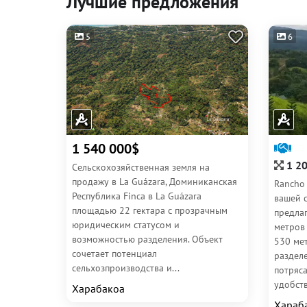
Лучшие предложения
5
6
1 540 000$
1 2
Сельскохозяйственная земля на
продажу в La Guázara, Доминиканская
Rancho 
Республика Finca в La Guázara
вашей 
площадью 22 гектара с прозрачным
предла
юридическим статусом и
метров
возможностью разделения. Объект
530 ме
сочетает потенциал
разделе
сельхозпроизводства и...
потряс
удобств
Харабакоа
Хараб