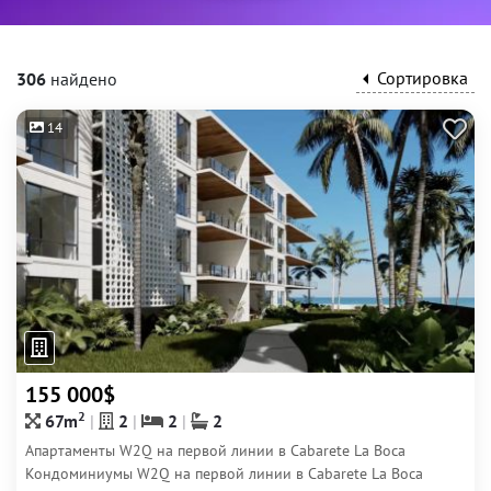
Сортировка
306
найдено
14
155 000$
2
67m
2
2
2
Апартаменты W2Q на первой линии в Cabarete La Boca
Кондоминиумы W2Q на первой линии в Cabarete La Boca