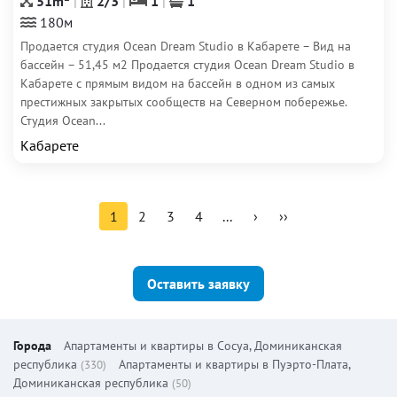
51m
2/3
1
1
180м
Продается студия Ocean Dream Studio в Кабарете – Вид на
бассейн – 51,45 м2 Продается студия Ocean Dream Studio в
Кабарете с прямым видом на бассейн в одном из самых
престижных закрытых сообществ на Северном побережье.
Студия Ocean...
Кабарете
1
2
3
4
...
›
››
Оставить заявку
Города
Апартаменты и квартиры в Сосуа, Доминиканская
республика
Апартаменты и квартиры в Пуэрто-Плата,
(330)
Доминиканская республика
(50)