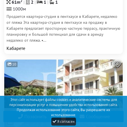
2
61m
2
1
1
1000м
Продается квартира-студия в пентхаусе в Кабарете, недалеко
от пляжа Эта квартира-студия в пентхаусе на продажу в
Кабарете предлагает просторную частную террасу, практичную
планировку и большой потенциал для сдачи в аренду
недалеко от пляжа. ▪...
Кабарете
10
Этот сайт использует файлы cookies и аналитические системы для
персонализации услуг и повышения удобства использования сайта.
Продолжая использование этого сайта, Вы разрешаете их
использование.
Позвонить
Сообщение
Я согласен