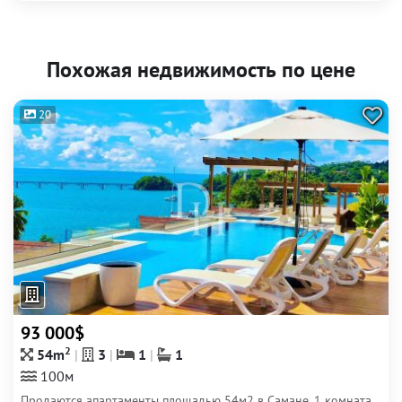
Похожая недвижимость по цене
20
93 000$
2
54m
3
1
1
100м
Продаются апартаменты площадью 54м2 в Самане. 1 комната