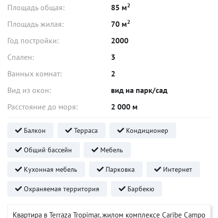
2
Площадь общая:
85 м
2
Площадь жилая:
70 м
Год постройки:
2000
Спален:
3
Ванных комнат:
2
Вид из окон:
вид на парк/сад
Расстояние до моря:
2 000 м
Балкон
Терраса
Кондиционер
Общий бассейн
Мебель
Кухонная мебель
Парковка
Интернет
Охраняемая территория
Барбекю
Квартира в Terraza Tropimar, жилом комплексе Caribe Campo