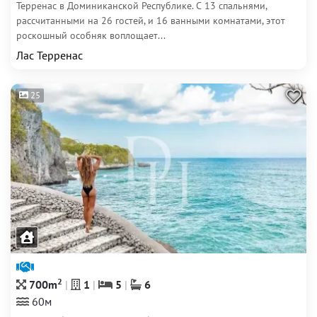
Терренас в Доминиканской Республике. С 13 спальнями,
рассчитанными на 26 гостей, и 16 ванными комнатами, этот
роскошный особняк воплощает...
Лас Терренас
25
2
700m
1
5
6
60м