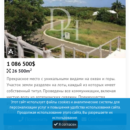
1 086 500$
2
26 500m
Прекрасное место с уникальными видами на океан и горы.
Участок земли разделен на лоты, каждый из которых имеет
собственный титул. Проведены все коммуникации, включая
чистую воду из артезианских скважин. Преимущества
Этот сайт использует файлы cookies и аналитические системы для
расположения: Всего 10...
персонализации услуг и повышения удобства использования сайта.
Сосуа
Продолжая использование этого сайта, Вы разрешаете их
использование.
Позвонить
Сообщение
Я согласен
5