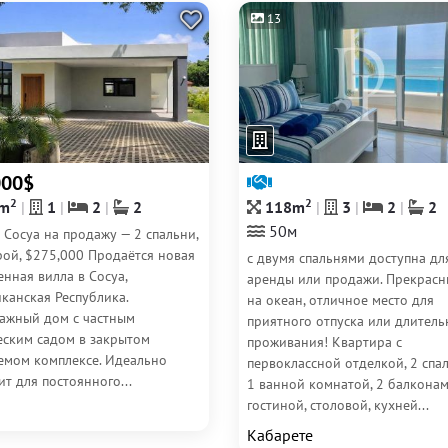
13
000$
2
2
m
1
2
2
118m
3
2
2
50м
 Сосуа на продажу — 2 спальни,
рой, $275,000 Продаётся новая
с двумя спальнями доступна дл
нная вилла в Сосуа,
аренды или продажи. Прекрасн
канская Республика.
на океан, отличное место для
ажный дом с частным
приятного отпуска или длитель
еским садом в закрытом
проживания! Квартира с
емом комплексе. Идеально
первоклассной отделкой, 2 спа
т для постоянного...
1 ванной комнатой, 2 балконам
гостиной, столовой, кухней...
Кабарете