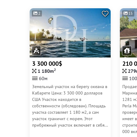
2
15
3 300 000$
210 
2
1 180m
279
60м
10
Земельный участок на берегу океана в
Продает
Кабарете Цена: 3 300 000 долларов
Марина
США Участок находится в
1281 м2
собственности (обследован). Площадь
Perla M
участка составляет 1 180 м2, а сам
провер
участок граничит с морем. Этот
имеет 
прибрежный участок включает в себя...
строите
000 вкл