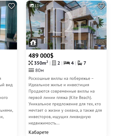
11
489 000$
2
350m
2
4
7
80м
я
Роскошные виллы на побережье –
ый вид
Идеальное жилье и инвестиция
Продаются современные виллы на
ного
первой линии пляжа (Kite Beach).
Уникальное предложение для тех, кто
льнями,
мечтает о жизни у океана, а также для
и,
инвесторов, ищущих ликвидную
недвижимость...
Кабарете