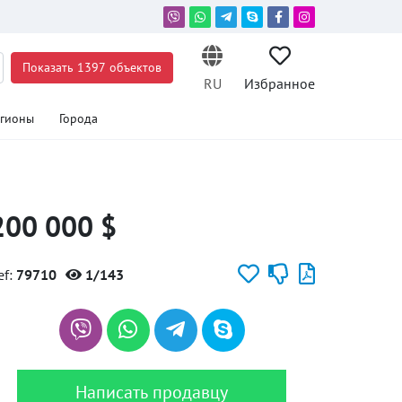
Показать 1397 объектов
RU
Избранное
егионы
Города
200 000 $
ef:
79710
1/143
Написать продавцу