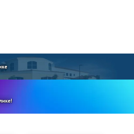
ике
лике!