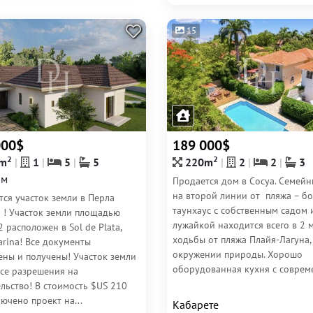
15
000$
189 000$
2
2
m
1
5
5
220m
2
2
3
0м
Продается дом в Сосуа. Семей
на второй линии от пляжа – б
ся участок земли в Перла
таунхаус с собственным садом 
 ! Участок земли площадью
лужайкой находится всего в 2 
 расположен в Sol de Plata,
ходьбы от пляжа Плайя-Лагуна,
arina! Все документы
окружении природы. Хорошо
ены и получены! Участок земли
оборудованная кухня с совреме
все разрешения на
льство! В стоимость $US 210
ючено проект на...
Кабарете