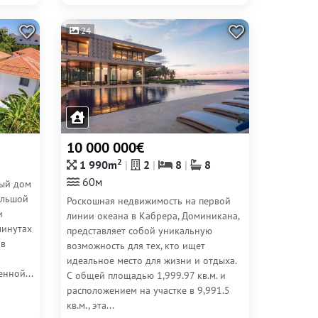
24
10 000 000€
2
1 990m
2
8
8
60м
ный дом
ольшой
Роскошная недвижимость на первой
и
линии океана в Кабрера, Доминикана,
минутах
представляет собой уникальную
 в
возможность для тех, кто ищет
идеальное место для жизни и отдыха.
нной...
С общей площадью 1,999.97 кв.м. и
расположением на участке в 9,991.5
кв.м., эта...