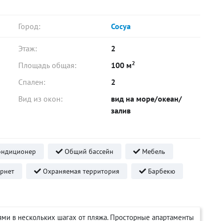
Город:
Сосуа
Этаж:
2
2
Площадь общая:
100 м
Спален:
2
Вид из окон:
вид на море/океан/
залив
ндиционер
Общий бассейн
Мебель
рнет
Охраняемая территория
Барбекю
ями в нескольких шагах от пляжа. Просторные апартаменты