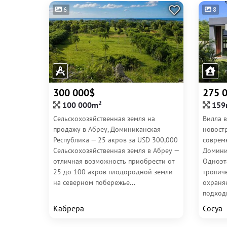
6
8
300 000$
275 
2
100 000m
159
Сельскохозяйственная земля на
Вилла в
продажу в Абреу, Доминиканская
новост
Республика — 25 акров за USD 300,000
совреме
Сельскохозяйственная земля в Абреу —
Домини
отличная возможность приобрести от
Одноэт
25 до 100 акров плодородной земли
тропич
на северном побережье...
охраня
подходи
Кабрера
Сосуа