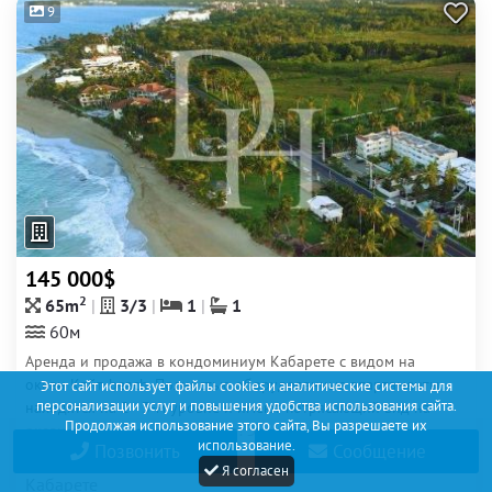
9
145 000$
2
65m
3/3
1
1
60м
Аренда и продажа в кондоминиум Кабарете с видом на
океан Кайт-beach. Полностью оборудованные апартаменты
Этот сайт использует файлы cookies и аналитические системы для
персонализации услуг и повышения удобства использования сайта.
находятся на 2 - 3-м уровне и имеют потрясающий вид на
Продолжая использование этого сайта, Вы разрешаете их
океан прямо с вашего балкона! Это идеальное место с
использование.
Позвонить
Сообщение
круглосуточной...
Я согласен
Кабарете