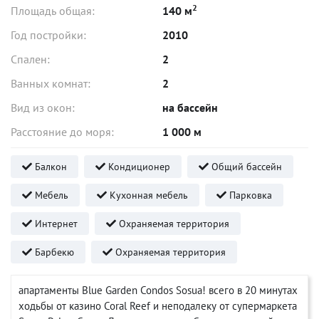
2
Площадь общая:
140 м
Год постройки:
2010
Спален:
2
Ванных комнат:
2
Вид из окон:
на бассейн
Расстояние до моря:
1 000 м
Балкон
Кондиционер
Общий бассейн
Мебель
Кухонная мебель
Парковка
Интернет
Охраняемая территория
Барбекю
Охраняемая территория
апартаменты Blue Garden Condos Sosua! всего в 20 минутах
ходьбы от казино Coral Reef и неподалеку от супермаркета