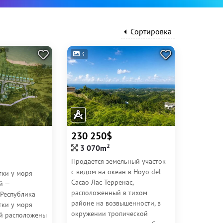
Сортировка
3
230 250$
2
3 070m
Продается земельный участок
с видом на океан в Hoyo del
тки у моря
Cacao Лас Терренас,
й —
расположенный в тихом
Республика
районе на возвышенности, в
тки у моря
окружении тропической
й расположены