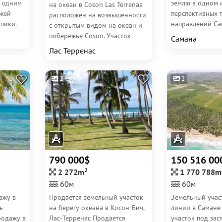
 одним
землю в одном 
на океан в Coson Las Terrenas
яжей
перспективных 
расположен на возвышенности
лики.
направлений Са
с открытым видом на океан и
расположен всего
побережье Coson. Участок
Самана
подходит для строительства...
Лас Терренас
2
2
790 000$
150 516 00
2
2 272m
1 770 788m
60м
60м
ажу в
Продается земельный участок
Земельный учас
ь
на берегу океана в Косон-Бич,
линии в Самане
родажу в
Лас-Терренас Продается
участок под зас