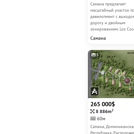
Самана предлагает
масштабный участок п
девелопмент с выходо
дорогу и двойным
зонированием. Los Coc
Development Land на 
Самана
в Самана подходит дл
жилого,...
3
265 000$
2
8 886m
60м
Самана, Доминиканска
Республика. Расположе