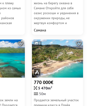
 к пляжу
жизнь на берегу океана в
дном из самых
Самане Откройте для себя
и
оазис роскоши и уединения в
х районов
окружении природы, не
канская
жертвуя комфортом и
кое
современными удобствами. ✔
Самана
я
Престижные...
5
770 000€
2
5 470m
50м
ток земли на
Продается земельный участок
! Продается
премиум-класса в Плайя