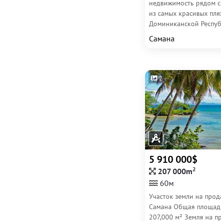
недвижимость рядом с
из самых красивых пл
Доминиканской Респуб
Идеально подходит...
Самана
2
5 910 000$
2
207 000m
60м
Участок земли на прод
Самана Общая площад
207,000 м² Земля на п