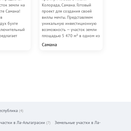
сток земли на
Колорада, Самана. Готовый
хте Самана!
проект для создания своей
 в
виллы мечты. Представляем
дух бухте
уникальную инвестиционную
сключительный
возможность — участок земли
редлагает
площадью 5 470 м² в одном из
возможность
самых живописных и...
Самана
в,...
еспублика
(4)
частки в Ла-Альтаграсии
Земельные участки в Ла-
(7)