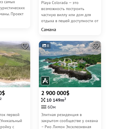
из самых
Playa Colorada — это
туристических
возможность построить
маны. Проект
частную виллу или дом для
 в 4...
отдыха в пешей доступности от
одного из самых...
Самана
8
0$
2 900 000$
2
2
10 149m
60м
ток первой
Элитная резиденция в
 Уникальный
закрытом сообществе у океана
тройку с
– Рио Лимон Эксклюзивная