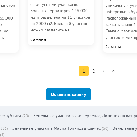
с доступными участками.
манской
уникальный уча
Большая территория 146 000
побережье в бу
м2 и разделена на 11 участков
65,000
Расположенный
по 2000 м2. Большой участок
р
захватывающей 
можно разделить на
сание
Самана, этот и
дополнительные лоты для...
ть
участок земли п
Самана
лощадью
неповторимую 
Самана
для застройщико
1
2
›
››
Оставить заявку
республика
Земельные участки в Лас Терренас, Доминиканская р
(20)
Земельные участки в Мария Тринидад Санчес
Земельные у
(331)
(50)
(4)