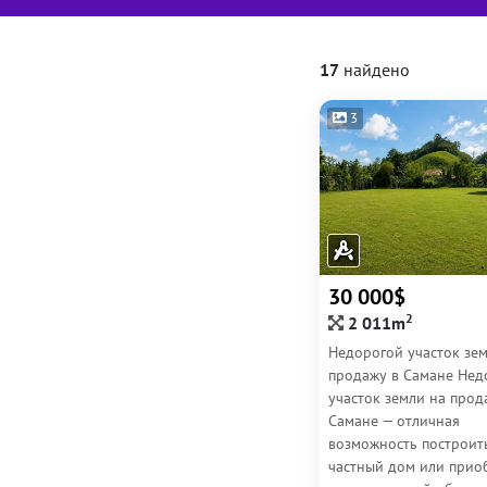
17
найдено
3
30 000$
2
2 011m
Недорогой участок зем
продажу в Самане Нед
участок земли на прод
Самане — отличная
возможность построит
частный дом или прио