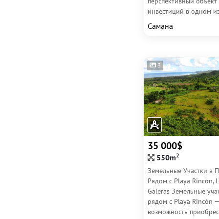
перспективный объект
инвестиций в одном и
быстроразвивающихся
Самана
регионов...
3
35 000$
2
550m
Земельные Участки в 
Рядом с Playa Rincón, L
Galeras Земельные уча
рядом с Playa Rincón —
возможность приобрес