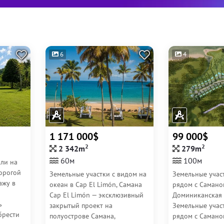
6
4
1 171 000$
99 000$
2
2
2 342m
279m
60м
100м
ли на
орогой
Земельные участки с видом на
Земельные учас
ажу в
океан в Cap El Limón, Самана
рядом с Самано
Cap El Limón — эксклюзивный
Доминиканская 
ь
закрытый проект на
Земельные учас
брести
полуострове Самана,
рядом с Самано