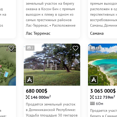
земельный участок на берегу
прямым выходом
од
океана в Косон-Бич с прямым
расположен в о
м на
выходом к пляжу в одном из
перспективных 
самых престижных районов
востребованны
os
Лас-Терренас. • Расположение
Саманы, Домини
продажу
прямо на берегу...
Республика. Ред
Лас Терренас
Самана
я
предложение дл
масштабных...
2
13
680 000$
3 065 000$
2
2
146 000m
122 759m
60м
Продаётся земельный участок
в Доминиканской Республике:
я
Продается учас
Усадьба площадью 30 гектаров
ние:
берегу в Самане