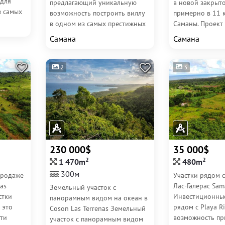
 для
предлагающий уникальную
в новой закрыт
з самых
возможность построить виллу
примерно в 11 
в одном из самых престижных
Саманы. Проект
и приватных мест...
строительства ч
Самана
Самана
дома...
2
3
230 000$
35 000$
2
2
1 470m
480m
300м
Продажe
Участки рядом с
as
Лас-Галерас Sa
Земельный участок с
стки
Инвестиционные
панорамным видом на океан в
 это
рядом с Playa R
Coson Las Terrenas Земельный
ти
возможность пр
участок с панорамным видом