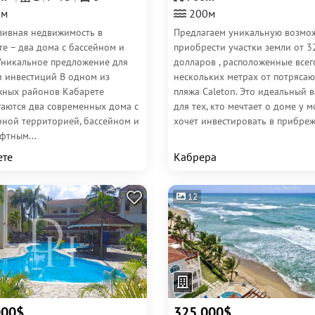
0м
200м
зивная недвижимость в
Предлагаем уникальную возмо
е – два дома с бассейном и
приобрести участки земли от 3
Уникальное предложение для
долларов , расположенные всег
и инвестиций В одном из
нескольких метрах от потряса
жных районов Кабарете
пляжа Caleton. Это идеальный 
гаются два современных дома с
для тех, кто мечтает о доме у 
рной территорией, бассейном и
хочет инвестировать в прибреж
фтным...
ете
Кабрера
12
000$
325 000$