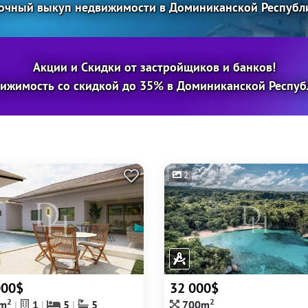
очный выкуп недвижимости в Доминиканской Республ
Акции и Скидки от застройщиков и банков!
ижимость со скидкой до 35% в Доминиканской Респуб
2
000$
32 000$
2
2
m
1
5
5
700m