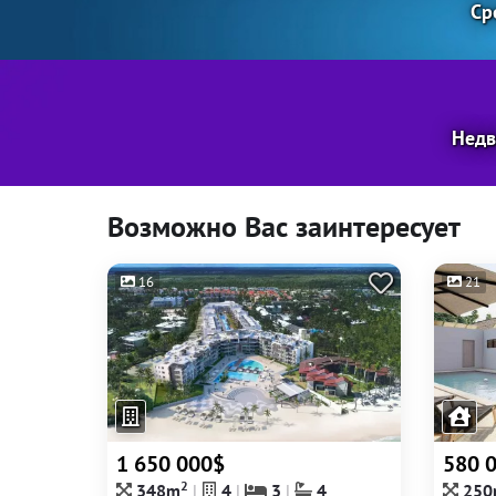
Ср
Недв
Возможно Вас заинтересует
16
21
1 650 000$
580 
2
348m
4
3
4
250