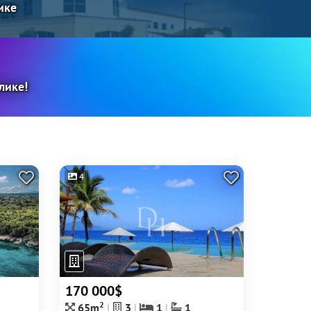
ике
лике!
4
170 000$
2
65m
3
1
1