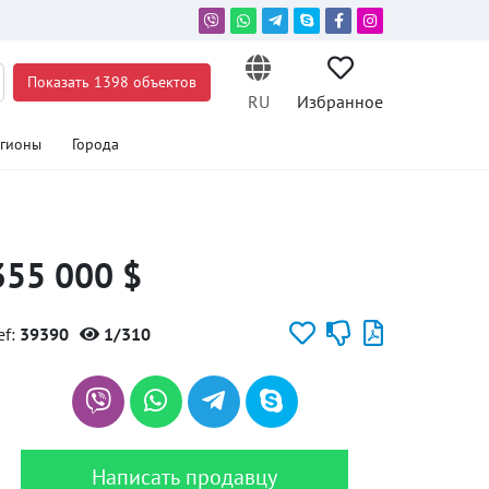
Показать 1398 объектов
RU
Избранное
егионы
Города
355 000 $
ef:
39390
1/310
Написать продавцу