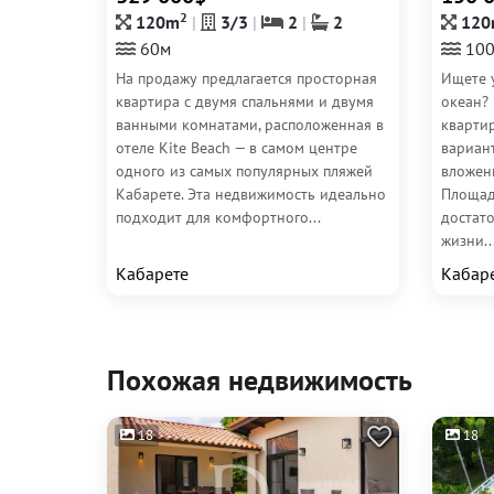
2
120m
3/3
2
2
120
60м
10
На продажу предлагается просторная
Ищете 
квартира с двумя спальнями и двумя
океан?
ванными комнатами, расположенная в
кварти
отеле Kite Beach — в самом центре
вариан
одного из самых популярных пляжей
вложен
Кабарете. Эта недвижимость идеально
Площад
подходит для комфортного...
достат
жизни...
Кабарете
Кабар
Похожая недвижимость
18
18