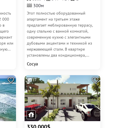
300м
жность
Этот полностью оборудованный
2 000
апартамент на третьем этаже
о в
предлагает меблированную террасу,
ющего
одну спальню с ванной комнатой,
вариант
современную кухню с элегантными
моря или
дубовыми акцентами и техникой из
ную...
нержавеющей стали. В квартире
установлены два кондиционера,...
Сосуа
17
330 000$