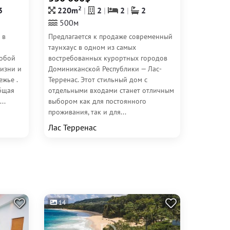
2
3
220m
2
2
2
500м
 в
Предлагается к продаже современный
таунхаус в одном из самых
собой
востребованных курортных городов
изни и
Доминиканской Республики — Лас-
жье .
Терренас. Этот стильный дом с
бщая
отдельными входами станет отличным
..
выбором как для постоянного
проживания, так и для...
Лас Терренас
14