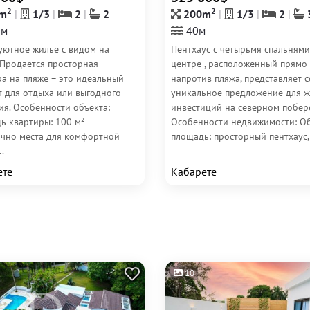
2
2
m
1/3
2
2
200m
1/3
2
0м
40м
уютное жилье с видом на
Пентхаус с четырьмя спальнями
 Продается просторная
центре , расположенный прямо
ра на пляже – это идеальный
напротив пляжа, представляет 
т для отдыха или выгодного
уникальное предложение для ж
ия. Особенности объекта:
инвестиций на северном побере
ь квартиры: 100 м² –
Особенности недвижимости: О
очно места для комфортной
площадь: просторный пентхаус,.
.
ете
Кабарете
10