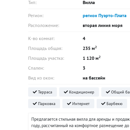
Тип:
Вилла
Регион:
регион Пуэрто-Плата
Расположение:
вторая линия моря
К-во комнат:
4
2
Площадь общая:
235 м
2
Площадь участка:
1 120 м
Спален:
3
Вид из окон:
на бассейн
Терраса
Кондиционер
Общий ба
Парковка
Интернет
Барбекю
Предлагается стильная вилла для аренды и продаж
году, рассчитанный на комфортное размещение до 