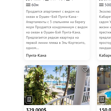
60м
50
Продается апартамент с видом на
Эксклю
океан в Оушен–Бэй Пунта-Кана -
Кабарет
Апартаменты с 3 спальнями на берегу
садом 
моря Продается кондоминиум с видом
жизни 
на океан в Оушен-Бэй Пунта-Кана.
прести
Предлагается редкая квартира на
предла
первой линии пляжа в Эль-Кортесито,
просто
одном...
ландша
Пунта-Кана
Кабар
14
17
329 000$
150 