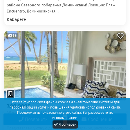
районе Северного побережья Доминиканы! Локация: Пляж
Encuentro, Доминиканская...
Кабарете
19
Этот сайт использует файлы cookies и аналитические системы для
300 000$
персонализации услуг и повышения удобства использования сайта.
2
Продолжая использование этого сайта, Вы разрешаете их
100m
1/3
2
2
использование.
Позвонить
Сообщение
60м
Я согласен
Представляем уютную двухспальную квартиру, расположенную