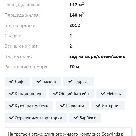
2
Площадь общая:
152 м
2
Площадь жилая:
140 м
Год постройки:
2012
Спален:
2
Ванных комнат:
2
Вид из окон:
вид на море/океан/залив
Расстояние до моря:
70 м
Лифт
Балкон
Терраса
Кондиционер
Общий бассейн
Мебель
Кухонная мебель
Парковка
Интернет
Охраняемая территория
Барбекю
На третьем этаже элитного жилого комплекса Seawinds в