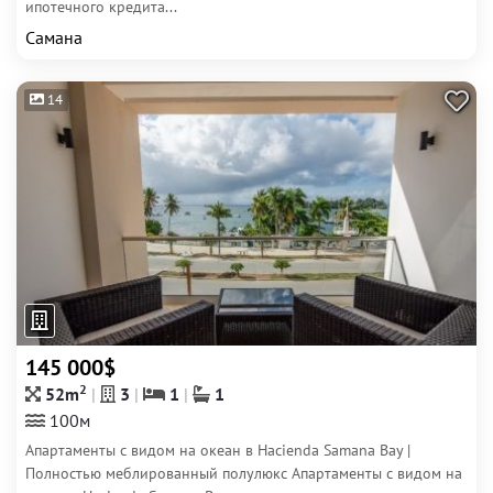
ипотечного кредита...
Самана
14
145 000$
2
52m
3
1
1
100м
Апартаменты с видом на океан в Hacienda Samana Bay |
Полностью меблированный полулюкс Апартаменты с видом на