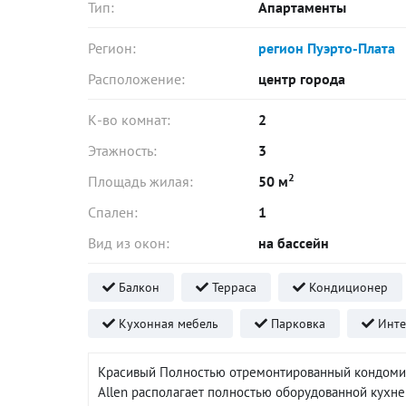
Тип:
Апартаменты
Регион:
регион Пуэрто-Плата
Расположение:
центр города
К-во комнат:
2
Этажность:
3
2
Площадь жилая:
50 м
Спален:
1
Вид из окон:
на бассейн
Балкон
Терраса
Кондиционер
Кухонная мебель
Парковка
Инте
Красивый Полностью отремонтированный кондомин
Allen располагает полностью оборудованной кухней