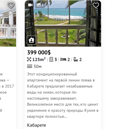
8
399 000$
2
125m
3
2
2
30м
ля
Этот кондиционированный
яжа —
апартамент на первой линии пляжа в
 в 2017
Кабарете предлагает незабываемые
тное
виды на океан, которые по-
а
настоящему завораживают.
Великолепное место для тех, кто ценит
ый
уединение и красоту природы. Кухня в
квартире полностью...
Кабарете