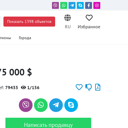
Показать 1398 объектов
RU
Избранное
егионы
Города
75 000 $
ef:
79433
1/156
Написать продавцу