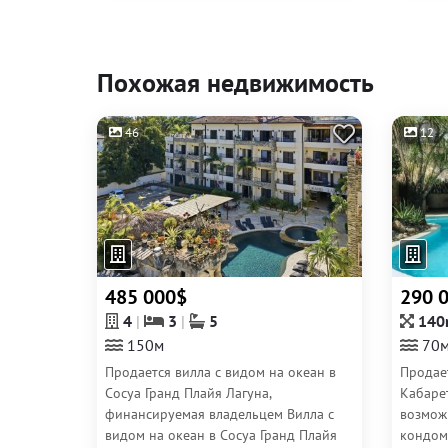
Похожая недвижимость
46
12
485 000$
290 
4
3
5
140
150м
70
Продается вилла с видом на океан в
Продает
Сосуа Гранд Плайя Лагуна,
Кабаре
финансируемая владельцем Вилла с
возмож
видом на океан в Сосуа Гранд Плайя
кондом