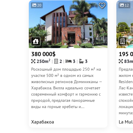
20
12
380 000$
195 
2
250m
2
3
3
83
Роскошный дом площадью 250 м² на
Предла
участке 500 м² в одном из самых
жилом 
живописных регионов Доминиканы —
Residen
Харабакоа. Вилла идеально сочетает
Лас-Кан
современный комфорт и гармонию с
известе
природой, предлагая панорамные
спокой
виды на горные хребеты и...
локацие
минутах
Харабакоа
La Mul