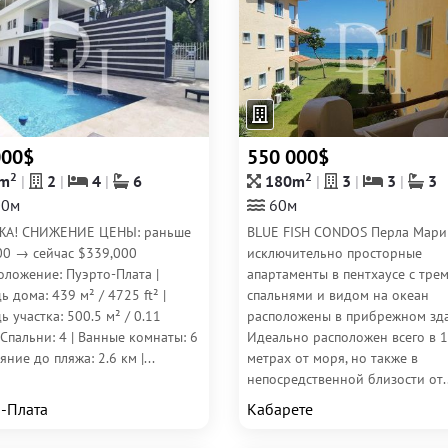
000$
550 000$
2
2
m
2
4
6
180m
3
3
3
0м
60м
А! СНИЖЕНИЕ ЦЕНЫ: раньше
BLUE FISH CONDOS Перла Марин
00 → сейчас $339,000
исключительно просторные
оложение: Пуэрто-Плата |
апартаменты в пентхаусе с тре
 дома: 439 м² / 4725 ft² |
спальнями и видом на океан
 участка: 500.5 м² / 0.11
расположены в прибрежном зд
 Спальни: 4 | Ванные комнаты: 6
Идеально расположен всего в 
яние до пляжа: 2.6 км |...
метрах от моря, но также в
непосредственной близости от..
-Плата
Кабарете