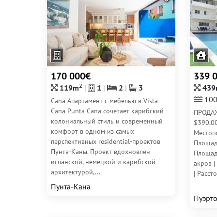
170 000€
339 
2
119m
1
2
3
439
100
Cana Апартамент с мебелью в Vista
Cana Punta Cana сочетает карибский
ПРОДАЖ
колониальный стиль и современный
$390,0
комфорт в одном из самых
Местоп
перспективных residential-проектов
Площадь
Пунта-Каны. Проект вдохновлён
Площадь
испанской, немецкой и карибской
акров |
архитектурой,...
| Рассто
Пунта-Кана
Пуэрто