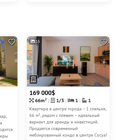
15
169 000$
2
66m
1/3
1
1
Квартира в центре города – 1 спальня,
66 м², рядом с пляжем – идеальный
мар,
вариант для аренды и инвестиций.
та
Продается современный
одится
меблированный кондо в центре Сосуа!
тиры