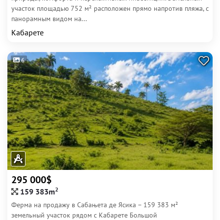
участок площадью 752 м² расположен прямо напротив пляжа, с
панорамным видом на...
Кабарете
6
295 000$
2
159 383m
Ферма на продажу в Сабањета де Ясика – 159 383 м²
земельный участок рядом с Кабарете Большой