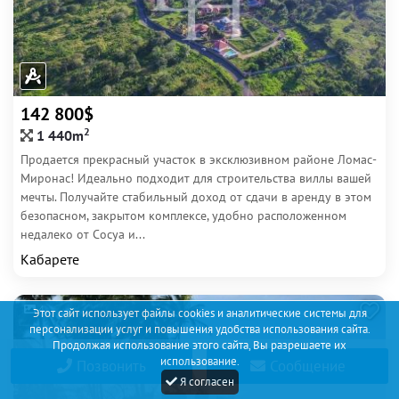
142 800$
2
1 440m
Продается прекрасный участок в эксклюзивном районе Ломас-
Миронас! Идеально подходит для строительства виллы вашей
мечты. Получайте стабильный доход от сдачи в аренду в этом
безопасном, закрытом комплексе, удобно расположенном
недалеко от Сосуа и...
Кабарете
4
Этот сайт использует файлы cookies и аналитические системы для
персонализации услуг и повышения удобства использования сайта.
Продолжая использование этого сайта, Вы разрешаете их
использование.
Позвонить
Сообщение
Я согласен