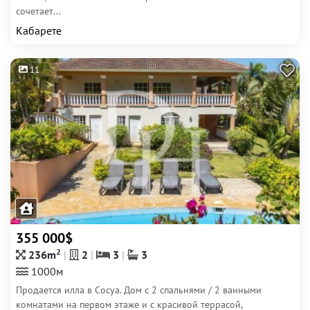
сочетает...
Кабарете
11
355 000$
2
236m
2
3
3
1000м
Продается илла в Сосуа. Дом с 2 спальнями / 2 ванными
комнатами на первом этаже и с красивой террасой,