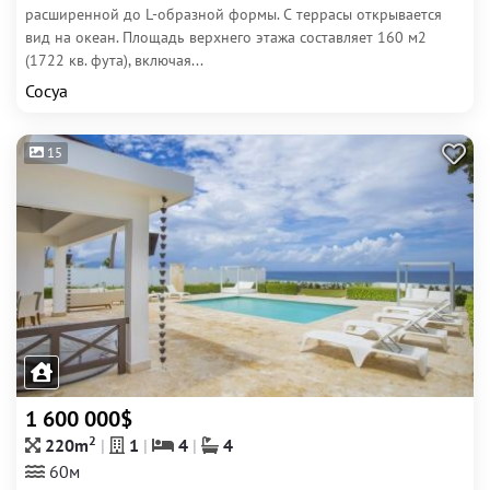
расширенной до L-образной формы. С террасы открывается
вид на океан. Площадь верхнего этажа составляет 160 м2
(1722 кв. фута), включая...
Сосуа
15
1 600 000$
2
220m
1
4
4
60м