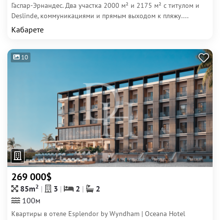
Гаспар-Эрнандес. Два участка 2000 м² и 2175 м² с титулом и
Deslinde, коммуникациями и прямым выходом к пляжу....
Кабарете
10
269 000$
2
85m
3
2
2
100м
Квартиры в отеле Esplendor by Wyndham | Oceana Hotel