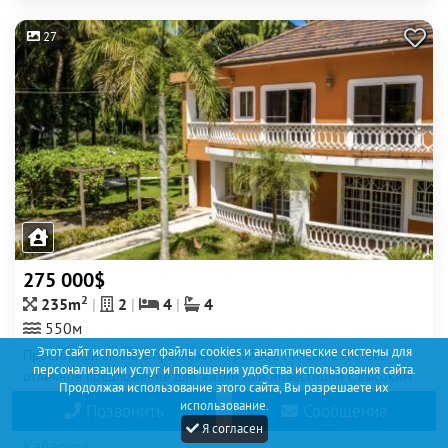
27
275 000$
2
235m
2
4
4
550м
Этот сайт использует файлы cookies и аналитические системы для
Просторная вилла в престижном районе ProCab Cabarete —
персонализации услуг и повышения удобства использования сайта.
отличное предложение для жизни или инвестиции с высоким
Продолжая использование этого сайта, Вы разрешаете их
потенциалом аренды. Общая площадь виллы составляет 235
использование.
Позвонить
Сообщение
м², участок — 886 м². На первом этаже расположены две...
Я согласен
Кабарете