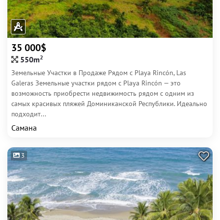
35 000$
2
550m
Земельные Участки в Продажe Рядом с Playa Rincón, Las
Galeras Земельные участки рядом с Playa Rincón — это
возможность приобрести недвижимость рядом с одним из
самых красивых пляжей Доминиканской Республики. Идеально
подходит...
Самана
3