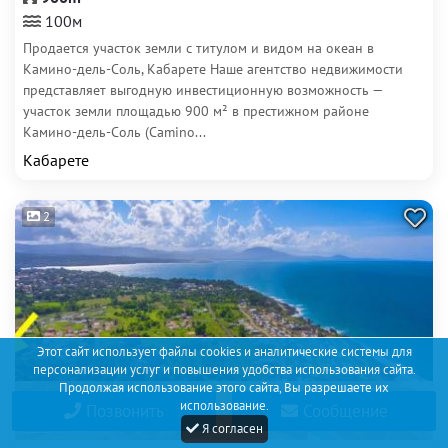
100м
Продается участок земли с титулом и видом на океан в
Камино-дель-Соль, Кабарете Наше агентство недвижимости
представляет выгодную инвестиционную возможность —
участок земли площадью 900 м² в престижном районе
Камино-дель-Соль (Camino...
Кабарете
2
Этот сайт использует файлы cookies и аналитические системы для
персонализации услуг и повышения удобства использования сайта.
Продолжая использование этого сайта, Вы разрешаете их
использование.
Позвонить
Сообщение
Я согласен