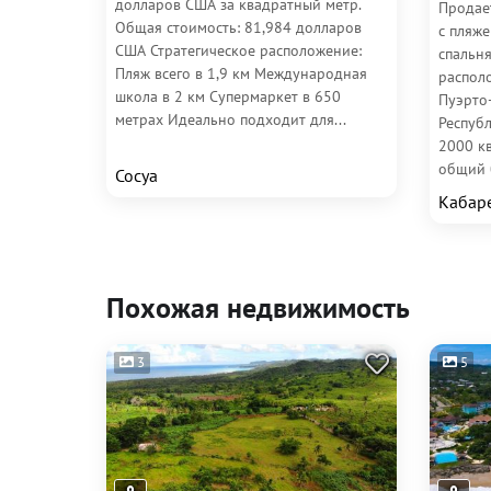
долларов США за квадратный метр.
Продае
Общая стоимость: 81,984 долларов
с пляже
США Стратегическое расположение:
спальн
Пляж всего в 1,9 км Международная
распол
школа в 2 км Супермаркет в 650
Пуэрто
метрах Идеально подходит для...
Респуб
2000 кв
общий б
Сосуа
Кабар
Похожая недвижимость
3
5