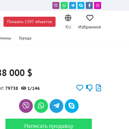
Показать 1397 объектов
RU
Избранное
егионы
Города
88 000 $
ef:
79738
1/146
Написать продавцу