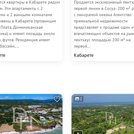
тся квартиры в Кабарете рядом
Продается эксклюзивный пентх
м. Эти апартаменты с 2
первой линии в Сосуа: 200 м² 
ями и 2 ванными комнатами
с панорамой океана Агентство
ожены в Кабарете (провинция
премиальной недвижимости
-Плата, Доминиканская
представляет к продаже один и
лика) и имеют площадь около
впечатляющих объектов на рын
. футов. Резиденция имеет
пентхаус площадью 200 м² на
ассейн,...
первой...
ете
Кабарете
2