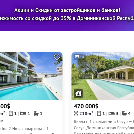
Акции и Скидки от застройщиков и банков!
ижимость со скидкой до 35% в Доминиканской Респуб
14
000$
470 000$
2
2
m
1
1
1
218m
1
3
4
0м
Вилла с 3 спальнями в Сосуа — 
Сосуа, Доминиканская Республ
ina 2 Новая квартира с 1