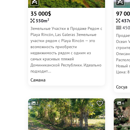
35 000$
97 0
2
550m
437
45
Земельные Участки в Продажe Рядом с
Playa Rincón, Las Galeras Земельные
Продае
участки рядом с Playa Rincón — это
Ocean V
возможность приобрести
строите
недвижимость рядом с одним из
Описан
самых красивых пляжей
Располо
Доминиканской Республики. Идеально
Новый 
подходит...
Цена: 8
Самана
Сосуа
2
4