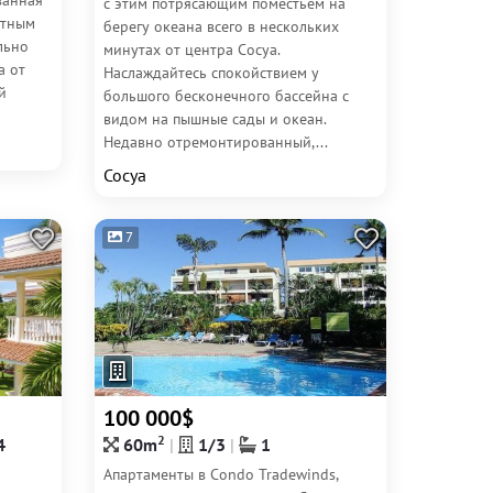
ванная
с этим потрясающим поместьем на
стным
берегу океана всего в нескольких
льно
минутах от центра Сосуа.
а от
Наслаждайтесь спокойствием у
й
большого бесконечного бассейна с
видом на пышные сады и океан.
Недавно отремонтированный,...
Сосуа
7
100 000$
2
4
60m
1/3
1
Апартаменты в Condo Tradewinds,