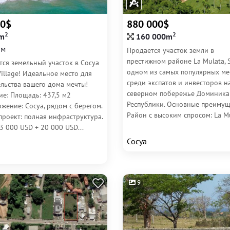
00$
880 000$
2
2
m
160 000m
0м
Продается участок земли в
престижном районе La Mulata, 
тся земельный участок в Сосуа
одном из самых популярных ме
illage! Идеальное место для
среди экспатов и инвесторов н
льства вашего дома мечты!
северном побережье Доминика
ие: Площадь: 437,5 м2
Республики. Основные преимущ
жение: Сосуа, рядом с берегом.
Район с высоким спросом: La Mu
проект: полная инфраструктура.
3 000 USD + 20 000 USD...
Сосуа
9