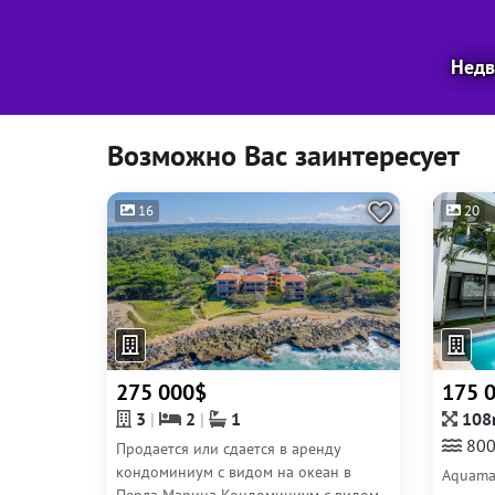
Недв
Возможно Вас заинтересует
16
20
275 000$
175 
3
2
1
108
80
Продается или сдается в аренду
кондоминиум с видом на океан в
Aquamar