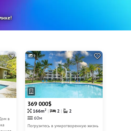
лике!
9
369 000$
2
166m
2
2
60м
Дом в
ика
Погрузитесь в умиротворенную жизнь