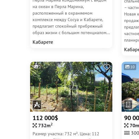
Перла Марина Кондоминиум с видом
спальн
на океан в Перла Марина,
– частн
расположенный в охраняемом
Новая к
комплексе между Сосуа и Кабарете,
продаж
предлагает спокойный прибрежный
предлаг
образ жизни с большим потенциалом...
частно
планиро
Кабарете
Кабар
2
10
112 000$
90 0
2
732m
70
30
Размер участка: 732 м². Цена: 112