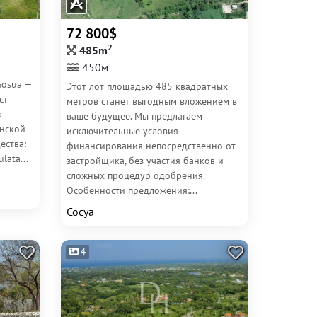
72 800$
2
485m
450м
Sosua —
Этот лот площадью 485 квадратных
ст
метров станет выгодным вложением в
а
ваше будущее. Мы предлагаем
нской
исключительные условия
ества:
финансирования непосредственно от
lata...
застройщика, без участия банков и
сложных процедур одобрения.
Особенности предложения:...
Сосуа
4