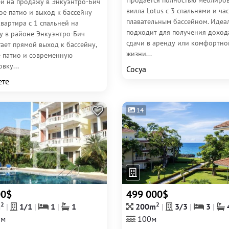
Продается полностью меблиро
ей на продажу в Энкуэнтро-Бич
вилла Lotus с 3 спальнями и ча
ое патио и выход к бассейну
плавательным бассейном. Идеа
вартира с 1 спальней на
подходит для получения доход
у в районе Энкуэнтро-Бич
сдачи в аренду или комфортно
ает прямой выход к бассейну,
жизни...
е патио и современную
вку...
Сосуа
ете
14
00$
499 000$
2
2
m
1/1
1
1
200m
3/3
3
0м
100м