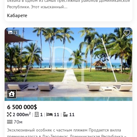
океана в одном из самых престижных районов Доминиканской
Республики. Этот изысканный...
Кабарете
11
6 500 000$
2
2 000m
1
11
11
70м
Эксклюзивный особняк с частным пляжем Продается вилла
премиум-класса в Лас-Терренас, Доминиканская Республика –