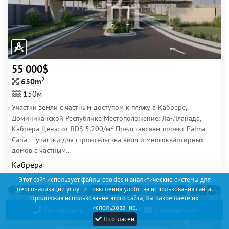
55 000$
2
650m
150м
Участки земли с частным доступом к пляжу в Кабрере,
Доминиканской Республике Местоположение: Ла-Лланада,
Кабрера Цена: от RD$ 5,200/м² Представляем проект Palma
Cana — участки для строительства вилл и многоквартирных
домов с частным...
Кабрера
Этот сайт использует файлы cookies и аналитические системы для
персонализации услуг и повышения удобства использования сайта.
1
Продолжая использование этого сайта, Вы разрешаете их
использование.
Позвонить
Сообщение
Я согласен