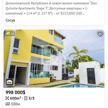
Доминиканской Республики в новом жилом комплексе “Don
Quixote Apartments Stage 3”. Доступные квартиры: • 1-
комнатные: • 114 м² (1 227 ft²) – от $213,000 USD...
Сосуа
24
998 000$
2
600m
3/3
300м