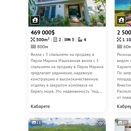
469 000$
2 50
2
300m
2
3
4
1 1
800м
60
Вилла с 3 спальнями на продажу в
Роскошн
Перла Марина Изысканная вилла с 3
видом 
спальнями на продажу в Перла Марина
Характ
предлагает уединение, надежную
По зап
конструкцию и высококачественную
площадь
отделку в закрытом комплексе на
Вместим
берегу моря. Это недвижимость "под...
Распол
от пляж
Кабарете
Кабре
13
10