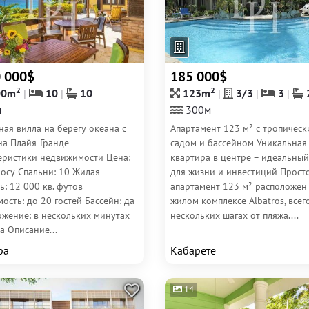
0 000$
185 000$
2
2
00m
10
10
123m
3/3
3
м
300м
ая вилла на берегу океана с
Апартамент 123 м² с тропичес
на Плайя-Гранде
садом и бассейном Уникальная
еристики недвижимости Цена:
квартира в центре – идеальны
росу Спальни: 10 Жилая
для жизни и инвестиций Прос
: 12 000 кв. футов
апартамент 123 м² расположен
ость: до 20 гостей Бассейн: да
жилом комплексе Albatros, всег
ожение: в нескольких минутах
нескольких шагах от пляжа....
а Описание...
ра
Кабарете
14