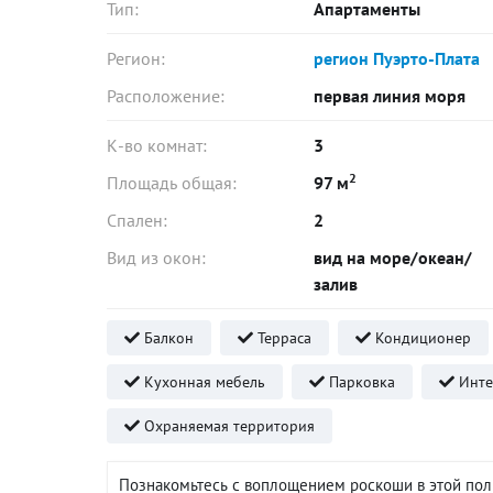
Тип:
Апартаменты
Регион:
регион Пуэрто-Плата
Расположение:
первая линия моря
К-во комнат:
3
2
Площадь общая:
97 м
Спален:
2
Вид из окон:
вид на море/океан/
залив
Балкон
Терраса
Кондиционер
Кухонная мебель
Парковка
Инте
Охраняемая территория
Познакомьтесь с воплощением роскоши в этой пол