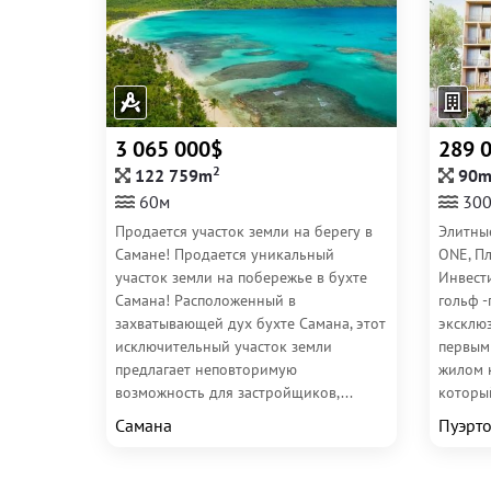
3 065 000$
289 
2
122 759m
90
60м
30
Продается участок земли на берегу в
Элитны
Самане! Продается уникальный
ONE, Пл
участок земли на побережье в бухте
Инвест
Самана! Расположенный в
гольф -
захватывающей дух бухте Самана, этот
эксклю
исключительный участок земли
первым
предлагает неповторимую
жилом 
возможность для застройщиков,...
который
Самана
Пуэрто