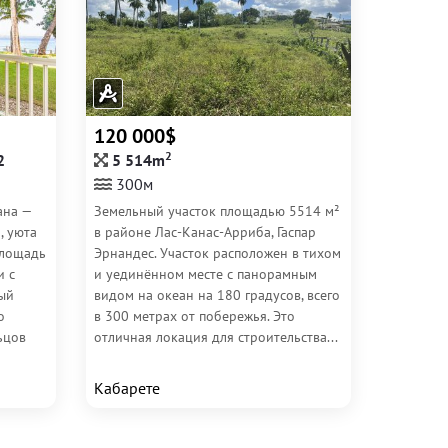
120 000$
2
2
5 514m
300м
ана —
Земельный участок площадью 5514 м²
, уюта
в районе Лас-Канас-Арриба, Гаспар
площадь
Эрнандес. Участок расположен в тихом
и с
и уединённом месте с панорамным
ый
видом на океан на 180 градусов, всего
о
в 300 метрах от побережья. Это
ьцов
отличная локация для строительства...
Кабарете