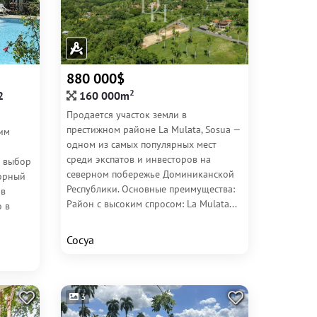
880 000$
2
2
160 000m
Продается участок земли в
престижном районе La Mulata, Sosua —
ким
одном из самых популярных мест
среди экспатов и инвесторов на
й выбор
северном побережье Доминиканской
торный
Республики. Основные преимущества:
 в
Район с высоким спросом: La Mulata...
о в
Сосуа
3