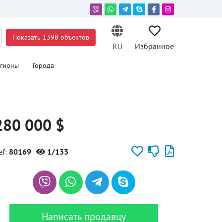
Показать 1398 объектов
RU
Избранное
егионы
Города
280 000 $
ef:
80169
1/133
Написать продавцу