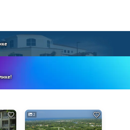
ике
лике!
2