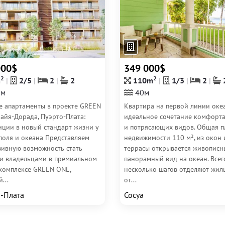
000$
349 000$
2
2
m
2/5
2
2
110m
1/3
2
0м
40м
е апартаменты в проекте GREEN
Квартира на первой линии оке
айя-Дорада, Пуэрто-Плата:
идеальное сочетание комфорта
иции в новый стандарт жизни у
и потрясающих видов. Общая 
поля и океана Представляем
недвижимости 110 м², из окон 
зивную возможность стать
террасы открывается живописн
и владельцами в премиальном
панорамный вид на океан. Всег
комплексе GREEN ONE,
несколько шагов отделяют жил
...
от...
-Плата
Сосуа