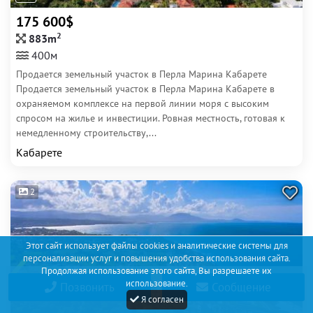
175 600$
2
883m
400м
Продается земельный участок в Перла Марина Кабарете
Продается земельный участок в Перла Марина Кабарете в
охраняемом комплексе на первой линии моря с высоким
спросом на жилье и инвестиции. Ровная местность, готовая к
немедленному строительству,...
Кабарете
2
Этот сайт использует файлы cookies и аналитические системы для
персонализации услуг и повышения удобства использования сайта.
Продолжая использование этого сайта, Вы разрешаете их
использование.
Позвонить
Сообщение
Я согласен