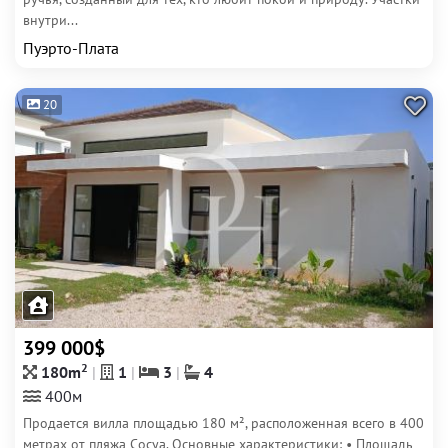
внутри...
Пуэрто-Плата
20
399 000$
2
180m
1
3
4
400м
Продается вилла площадью 180 м², расположенная всего в 400
метрах от пляжа Сосуа. Основные характеристики: • Площадь