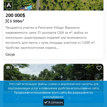
200 000$
2
5 500m
Продаются участки в Panorama Village. Варианты
недвижимости: цена 35 долларов США за м², выбор из
нескольких существующих моделей или возможность
построить дом мечты с нуля, площадь участков от 5,000 м².
Удобства: круглосуточная охрана,...
Сосуа
2
Этот сайт использует файлы cookies и аналитические системы для
персонализации услуг и повышения удобства использования сайта.
Продолжая использование этого сайта, Вы разрешаете их
использование.
Позвонить
Сообщение
Я согласен