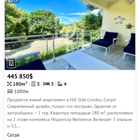
19
445 850$
2
180m
3
3
4
1000м
Продается новый апартамент в Hill Side Condos, Сосуа!
Современный дизайн, только что построен. Гарантия от
застройщика — 1 год. Квартира площадью 180 м², расположена
на 2 этаже комплекса Hispaniola Residence. Включает 3 спальни
и 3,5...
Сосуа