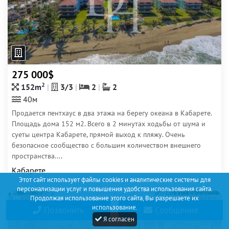
275 000$
2
152m
3/3
2
2
40м
Продается пентхаус в два этажа на берегу океана в Кабарете.
Площадь дома 152 м2. Всего в 2 минутах ходьбы от шума и
суеты центра Кабарете, прямой выход к пляжу. Очень
безопасное сообщество с большим количеством внешнего
пространства....
Кабарете
Этот сайт использует файлы cookies и аналитические системы для
персонализации услуг и повышения удобства использования сайта.
Продолжая использование этого сайта, Вы разрешаете их
7
использование.
Позвонить
Сообщение
Я согласен