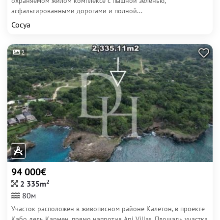
охраняемом жилом комплексе с пышной зеленью,
асфальтированными дорогами и полной...
Сосуа
2
94 000€
2
2 335m
80м
Участок расположен в живописном районе Калетон, в проекте
Кабо дель Кармен, прямо напротив Ani Villas. Площадь участка