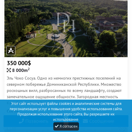
350 000$
2
8 000m
Эль Чоко Сосуа. Одно из немногих престижных поселений на
северном побережье Доминиканской Республики. Множество
роскошных вилл, разбросанных по всему ландшафту, создают
замечательное ощущение общности. Загородная местность
Карибского бассейна....
Этот сайт использует файлы cookies и аналитические системы для
персонализации услуг и повышения удобства использования сайта.
Сосуа
Продолжая использование этого сайта, Вы разрешаете их
использование.
Позвонить
Сообщение
Я согласен
7