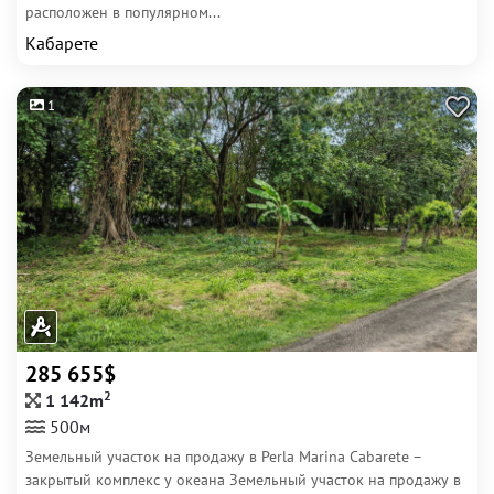
расположен в популярном...
Кабарете
1
285 655$
2
1 142m
500м
Земельный участок на продажу в Perla Marina Cabarete –
закрытый комплекс у океана Земельный участок на продажу в