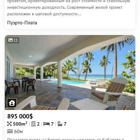
проектом, ориентированным на рост стоимости и стабильную
инвестиционную доходность. Современный жилой проект
расположен в шаговой доступности...
Пуэрто-Плата
11
895 000$
2
500m
2
7
7
60м
Продается вилла на берегу океана недалеко от Кабарете в