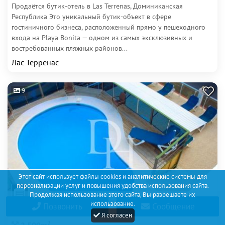
Продаётся бутик-отель в Las Terrenas, Доминиканская
Республика Это уникальный бутик-объект в сфере
гостиничного бизнеса, расположенный прямо у пешеходного
входа на Playa Bonita — одном из самых эксклюзивных и
востребованных пляжных районов...
Лас Терренас
9
Этот сайт использует файлы cookies и аналитические системы для
персонализации услуг и повышения удобства использования сайта.
Продолжая использование этого сайта, Вы разрешаете их
использование.
Позвонить
Сообщение
2 100 000€
Я согласен
2