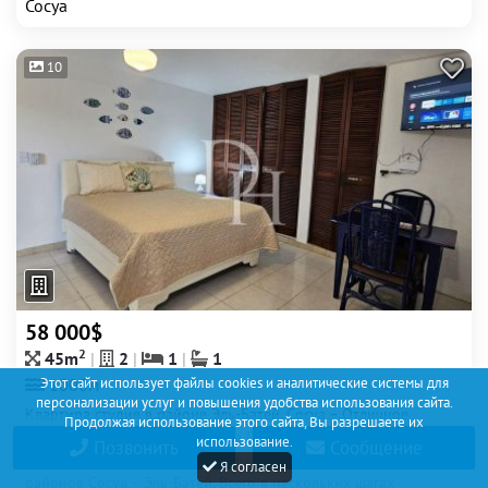
Сосуа
10
58 000$
2
45m
2
1
1
Этот сайт использует файлы cookies и аналитические системы для
1000м
персонализации услуг и повышения удобства использования сайта.
Квартира студия в районе Эль-Батей, Сосуа – Отличное
Продолжая использование этого сайта, Вы разрешаете их
расположение и выгодная цена Предлагается уютная студия,
использование.
Позвонить
Сообщение
расположенная в одном из самых спокойных и удобных
Я согласен
районов Сосуа – Эль-Батей. Всего в нескольких шагах