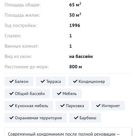
2
Площадь общая:
65 м
2
Площадь жилая:
50 м
Год постройки:
1996
Спален:
1
Ванных комнат:
1
Вид из окон:
на бассейн
Расстояние до моря:
800 м
Балкон
Терраса
Кондиционер
Общий бассейн
Мебель
Кухонная мебель
Парковка
Интернет
Охраняемая территория
Барбекю
Современный кондоминиум после полной реновации —