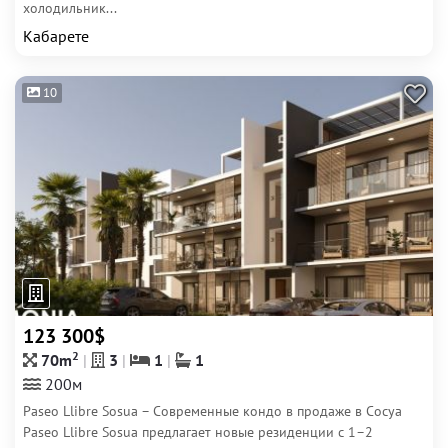
холодильник...
Кабарете
10
123 300$
2
70m
3
1
1
200м
Paseo Llibre Sosua – Современные кондо в продаже в Сосуа
Paseo Llibre Sosua предлагает новые резиденции с 1–2