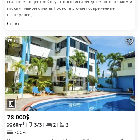
спальнями в центре Сосуа с высоким арендным потенциалом и
гибким планом оплаты. Проект включает современные
планировки,...
Сосуа
11
78 000$
2
60m
3/3
2
2
700м