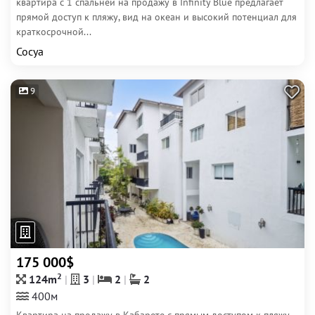
квартира с 1 спальней на продажу в Infinity Blue предлагает
прямой доступ к пляжу, вид на океан и высокий потенциал для
краткосрочной...
Сосуа
9
175 000$
2
124m
3
2
2
400м