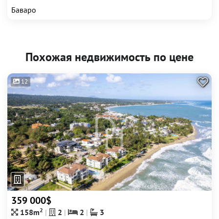
Баваро
Похожая недвижимость по цене
12
359 000$
2
158m
2
2
3