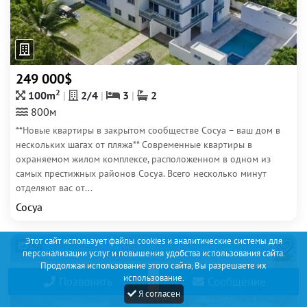
249 000$
2
100m
2/4
3
2
800м
**Новые квартиры в закрытом сообществе Сосуа – ваш дом в
нескольких шагах от пляжа** Современные квартиры в
охраняемом жилом комплексе, расположенном в одном из
самых престижных районов Сосуа. Всего несколько минут
отделяют вас от...
Сосуа
Этот сайт использует файлы cookies и аналитические системы для
17
персонализации услуг и повышения удобства использования сайта.
Продолжая использование этого сайта, Вы разрешаете их
использование.
Позвонить
Сообщение
Я согласен