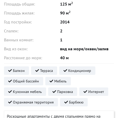
2
Площадь общая:
125 м
2
Площадь жилая:
90 м
Год постройки:
2014
Спален:
2
Ванных комнат:
1
Вид из окон:
вид на море/океан/залив
Расстояние до моря:
40 м
Балкон
Терраса
Кондиционер
Общий бассейн
Мебель
Кухонная мебель
Парковка
Интернет
Охраняемая территория
Барбекю
Роскошные апартаменты с двумя спальнями прямо на