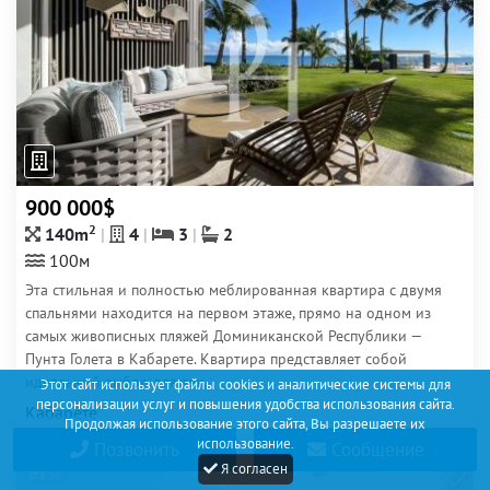
900 000$
2
140m
4
3
2
100м
Эта стильная и полностью меблированная квартира с двумя
спальнями находится на первом этаже, прямо на одном из
самых живописных пляжей Доминиканской Республики —
Пунта Голета в Кабарете. Квартира представляет собой
идеальный выбор для тех,...
Этот сайт использует файлы cookies и аналитические системы для
персонализации услуг и повышения удобства использования сайта.
Кабарете
Продолжая использование этого сайта, Вы разрешаете их
использование.
Позвонить
Сообщение
Я согласен
38