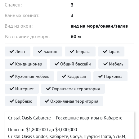
Спален:
3
Ванных комнат:
3
Вид из окон:
вид на море/океан/залив
Расстояние до моря:
60 м
Лифт
Балкон
Терраса
Гараж
Кондиционер
Общий бассейн
Мебель
Кухонная мебель
Кладовая
Парковка
Интернет
Охраняемая территория
Барбекю
Охраняемая территория
Cristal Oasis Cabarete – Роскошные квартиры в Кабарете
Цены от $1,800,000 до $3,000,000
Cristal Oasis Condos, Кабарете, Сосуа, Пуэрто-Плата, 57604,