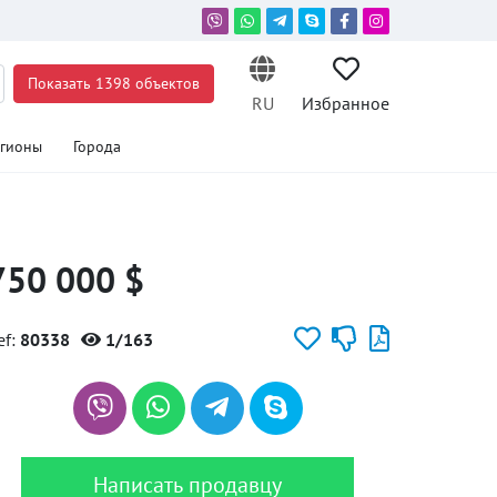
Показать 1398 объектов
RU
Избранное
егионы
Города
750 000 $
ef:
80338
1/163
Написать продавцу