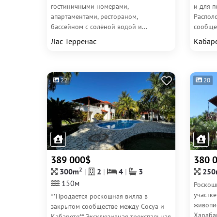
гостиничными номерами,
и для п
апартаментами, рестораном,
Распол
бассейном с солёной водой и...
сообщес
Лас Терренас
Кабар
22
20
389 000$
380 
2
300m
2
4
3
250
150м
Роскош
участке
**Продается роскошная вилла в
живопи
закрытом сообществе между Сосуа и
Харабак
Кабарете** Эксклюзивная трехспальная