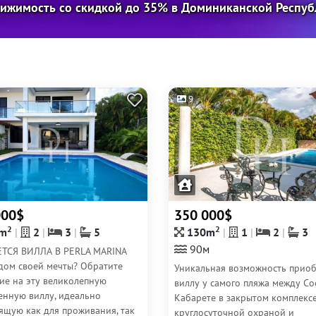
ижимость со скидкой до 35% в Доминиканской Респуб
9
000$
350 000$
2
2
m
2
3
5
130m
1
2
3
90м
ТСЯ ВИЛЛА В PERLA MARINA
дом своей мечты? Обратите
Уникальная возможность прио
ие на эту великолепную
виллу у самого пляжа между Со
енную виллу, идеально
Кабарете в закрытом комплексе
ящую как для проживания, так
круглосуточной охраной и