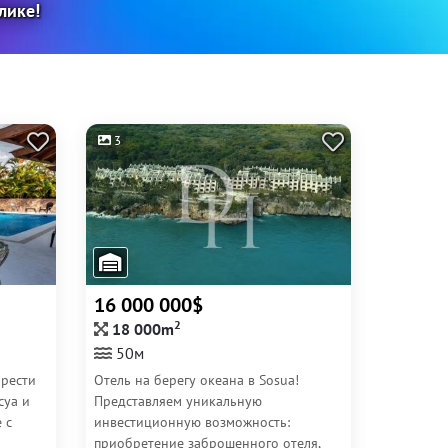
лике!
3
16 000 000$
2
18 000m
50м
брести
Отель на берегу океана в Sosua!
суа и
Представляем уникальную
 с
инвестиционную возможность:
приобретение заброшенного отеля,