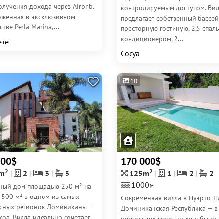
олучения дохода через Airbnb.
контролируемым доступом. Вил
оженная в эксклюзивном
предлагает собственный бассей
тве Perla Marina,...
просторную гостиную, 2,5 спаль
кондиционером, 2...
ете
Сосуа
10
000$
170 000$
2
2
m
2
3
3
125m
1
2
2
1000м
ный дом площадью 250 м² на
 500 м² в одном из самых
Современная вилла в Пуэрто-Пл
сных регионов Доминиканы —
Доминиканская Республика — в
оа. Вилла идеально сочетает
нескольких минутах ходьбы от 