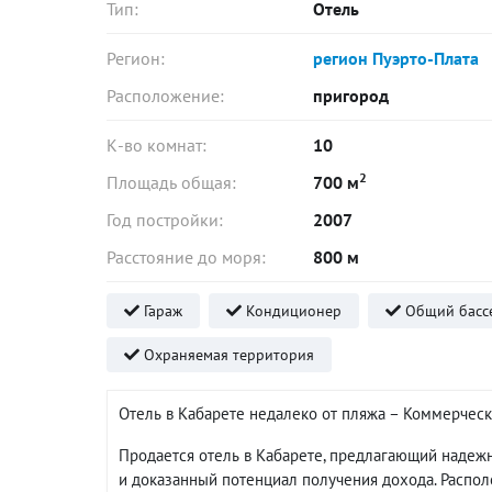
Тип:
Отель
Регион:
регион Пуэрто-Плата
Расположение:
пригород
К-во комнат:
10
2
Площадь общая:
700 м
Год постройки:
2007
Расстояние до моря:
800 м
Гараж
Кондиционер
Общий басс
Охраняемая территория
Отель в Кабарете недалеко от пляжа – Коммерчес
Продается отель в Кабарете, предлагающий надежн
и доказанный потенциал получения дохода. Располо