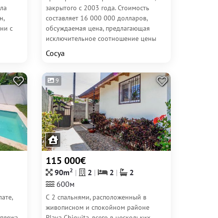
ла
закрытого с 2003 года. Стоимость
н,
составляет 16 000 000 долларов,
ни с
обсуждаемая цена, предлагающая
исключительное соотношение цены
и...
Сосуа
9
115 000€
2
90m
2
2
2
600м
ате,
С 2 спальнями, расположенный в
живописном и спокойном районе
пляжа.
Playa Chiquita, всего в нескольких