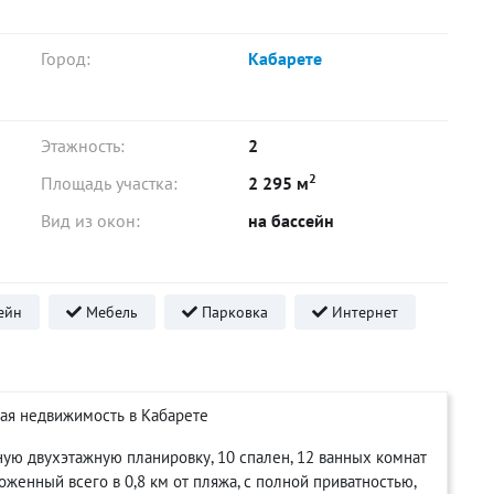
Город:
Кабарете
Этажность:
2
2
Площадь участка:
2 295 м
Вид из окон:
на бассейн
ейн
Мебель
Парковка
Интернет
кая недвижимость в Кабарете
ую двухэтажную планировку, 10 спален, 12 ванных комнат
женный всего в 0,8 км от пляжа, с полной приватностью,