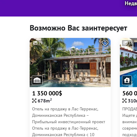
Недв
Возможно Вас заинтересует
19
16
1 350 000$
560 
2
678m
310
Отель на продажу в Лас-Терренас,
ПРОДАЕ
Доминиканская Республика –
Ищете 
Прибыльный инвестиционный проект
вниман
Отель на продажу в Лас-Терренас,
соврем
Доминиканская Республика с 10
подход