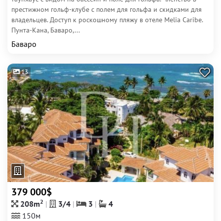
престижном гольф-клубе с полем для гольфа и скидками для
владельцев. Доступ к роскошному пляжу в отеле Melia Caribe.
Пунта-Кана, Баваро,...
Баваро
13
379 000$
2
208m
3/4
3
4
150м