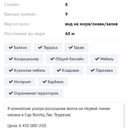
Спален:
8
Ванных комнат:
9
Вид из окон:
вид на море/океан/залив
Расстояние до моря:
60 м
Балкон
Терраса
Гараж
Кондиционер
Общий бассейн
Мебель
Кухонная мебель
Кладовая
Парковка
Интернет
Барбекю
Охраняемая территория
8-комнатная ультра-роскошная вилла на первой линии
океана в Cap Bonita, Лас-Терренас
Цена: 6 450 000 USD