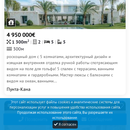
4 950 000€
2
1 300m
2
5
5
300м
роскошный дом с 5 комнатами, архитектурный дизайн и
изящная внутренняя отделка ручной работы спотрясающим
видом на поле для гольфа! 5 спален с террасами, ванными
комнатами и гардеробными. Мастер-люксы с балконами с
видом на океан, ванными...
Пунта-Кана
Этот сайт использует файлы cookies и аналитические системы для
23
персонализации услуг и повышения удобства использования сайта.
Продолжая использование этого сайта, Вы разрешаете их
использование.
Позвонить
Сообщение
Я согласен