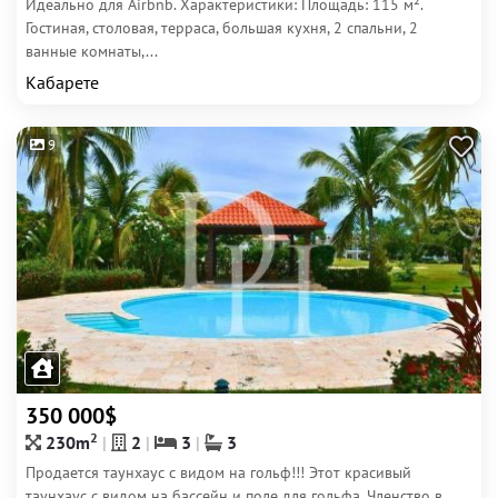
Идеально для Airbnb. Характеристики: Площадь: 115 м².
Гостиная, столовая, терраса, большая кухня, 2 спальни, 2
ванные комнаты,...
Кабарете
9
350 000$
2
230m
2
3
3
Продается таунхаус с видом на гольф!!! Этот красивый
таунхаус с видом на бассейн и поле для гольфа. Членство в