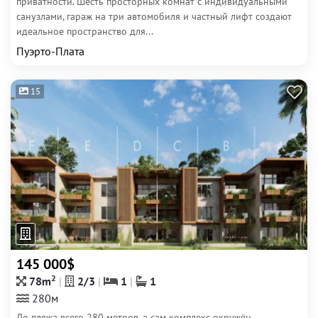
приватности. Шесть просторных комнат с индивидуальными
санузлами, гараж на три автомобиля и частный лифт создают
идеальное пространство для...
Пуэрто-Плата
15
145 000$
2
78m
2/3
1
1
280м
До пляжа всего 280 метров, а сам комплекс окружён