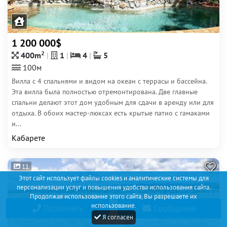
1 200 000$
2
400m
1
4
5
100м
Вилла с 4 спальнями и видом на океан с террасы и бассейна.
Эта вилла была полностью отремонтирована. Две главные
спальни делают этот дом удобным для сдачи в аренду или для
отдыха. В обоих мастер-люксах есть крытые патио с гамаками
и...
Кабарете
11
Этот сайт использует файлы cookies и аналитические системы для
персонализации услуг и повышения удобства использования сайта.
Продолжая использование этого сайта, Вы разрешаете их
использование.
Позвонить
Сообщение
Я согласен