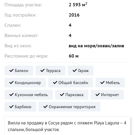
2
Площадь участка:
2 593 м
Год постройки:
2016
Спален:
4
Ванных комнат:
4
Вид из окон:
вид на море/океан/залив
Расстояние до моря:
60 м
Балкон
Терраса
Гараж
Кондиционер
Общий бассейн
Мебель
Кухонная мебель
Парковка
Интернет
Барбекю
Охраняемая территория
Вилла на продажу в Сосуа рядом с пляжем Playa Laguna – 4
спальни, большой участок